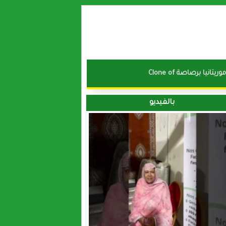
نا موريتانيا برصاصة
بالفيديو