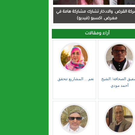
كة القرض. والادخار تشارك مشاركة هامة في
معرض. اكسبو (فيديو)
آراء ومقالات
فيق الصحافة/ الشيخ
نعم… المشاريع تتحقق
أحمد مودي