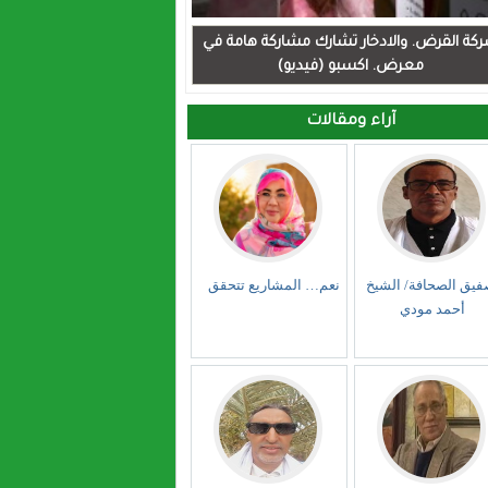
كة القرض. والادخار تشارك مشاركة هامة في
معرض. اكسبو (فيديو)
آراء ومقالات
فيق الصحافة/ الشيخ
نعم… المشاريع تتحقق
أحمد مودي