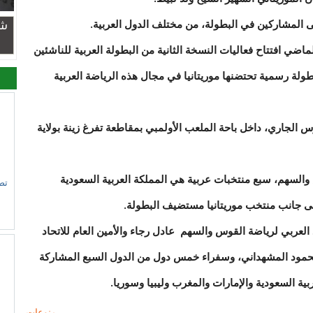
 المشاركين في البطولة، من مختلف الدول العربية.
شر
ي افتتاح فعاليات النسخة الثانية من البطولة العربية للناشئين
ة رسمية تحتضنها موريتانيا في مجال هذه الرياضة العربية
ت منافسات البطولة لغاية الـ 30 مارس الجاري، داخل باحة الملعب الأولمبي بمقاطعة تفرغ زينة بولاية
السهم، سبع منتخبات عربية هي المملكة العربية السعودية
تص
إلى جانب منتخب موريتانيا مستضيف البطولة.
 العربي لرياضة القوس والسهم عادل رجاء والأمين العام للاتحاد
مود المشهداني، وسفراء خمس دول من الدول السبع المشاركة
ية السعودية والإمارات والمغرب وليبيا وسوريا.
منوعات