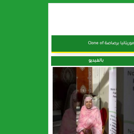
نا موريتانيا برصاصة
بالفيديو