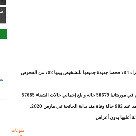
شر
وتوصلت المصالح الصحية بهذه النتائج بعد إجراء 784 فحصا جديدة جميعها للتشخيص بينها 782 من الفحوص
تص
وبلغ بذلك إجمالي الإصابات بالفيروس التاجي في موريتانيا 58679 حالة و بلغ إجمالي حالات الشفاء 57685
ي مارس 2020.
منوعات