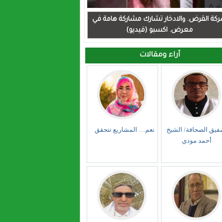
كة القرض. والادخار تشارك مشاركة هامة في
معرض. اكسبو (فيديو)
آراء ومقالات
فيق الصحافة/ الشيخ
نعم… المشاريع تتحقق
أحمد مودي