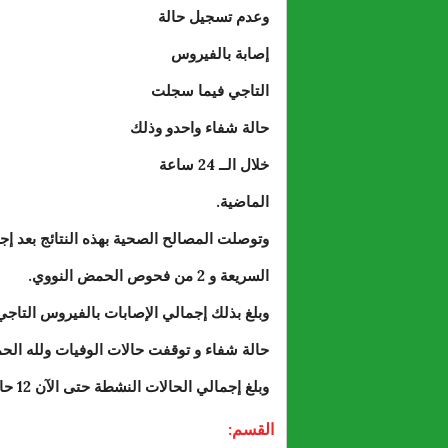
وعدم تسجيل حالة
إصابة بالفيروس
التاجي فيما سجلت
حالة شفاء واحدو وذلك
خلال الــ 24 ساعة
الماضية.
السريعة و 2 من فحوص الحمض النووي.
حالة شفاء و توقفت حالات الوفيات ولله الحمد عند 982 حالة وفاة منذ بداية الجائحة ف
وبلغ إجمالي الحالات النشطة حتى الآن 12 حالة أغلبها بدون أعراض.
القسم: