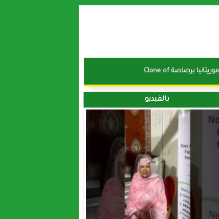
نا موريتانيا برصاصة
بالفيديو