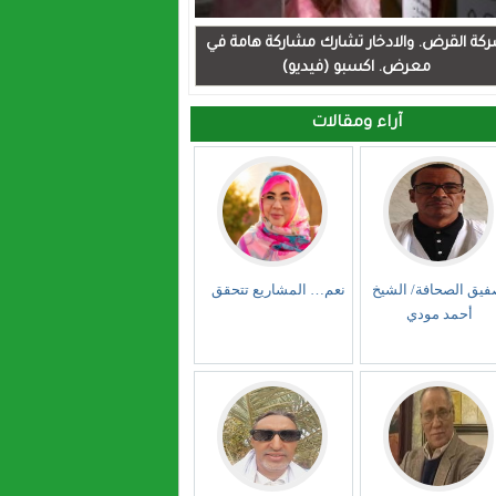
كة القرض. والادخار تشارك مشاركة هامة في
معرض. اكسبو (فيديو)
آراء ومقالات
فيق الصحافة/ الشيخ
نعم… المشاريع تتحقق
أحمد مودي