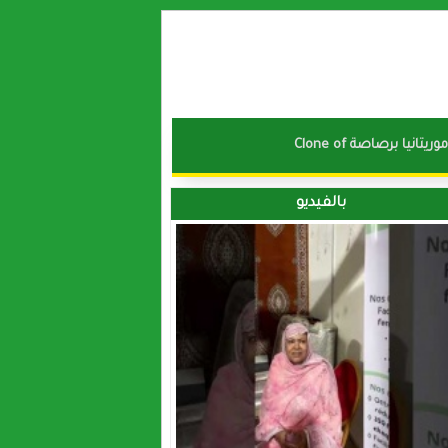
نا موريتانيا برصاصة
بالفيديو