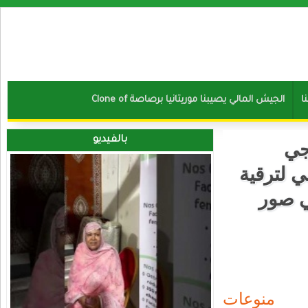
ا
Clone of الجيش المالي يصيبنا موريتانيا برصاصة
بالفيديو
جي
ي لترقية
ي صور
منوعات