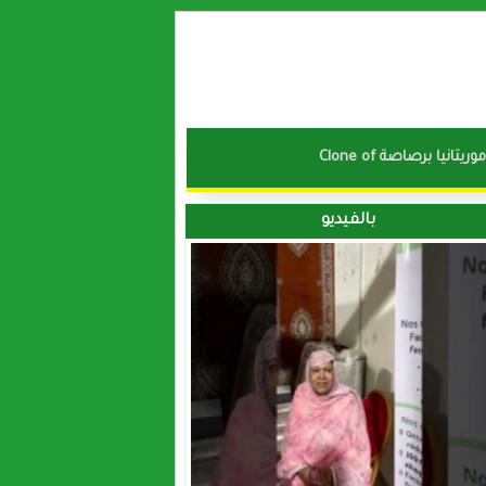
نا موريتانيا برصاصة
بالفيديو