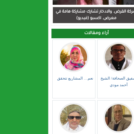
كة القرض. والادخار تشارك مشاركة هامة في
معرض. اكسبو (فيديو)
آراء ومقالات
فيق الصحافة/ الشيخ
نعم… المشاريع تتحقق
أحمد مودي