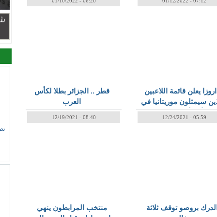
01/10/2022 - 06:20
01/12/2022 - 07:12
شر
اروزا يعلن قائمة اللاعبين
قطر .. الجزائر بطلا لكأس
ين سيمثلون موريتانيا في
العرب
كأس أمم إفريقيا
12/19/2021 - 08:40
12/24/2021 - 05:59
تص
لدرك بروصو توقف ثلاثة
منتخب المرابطون ينهي