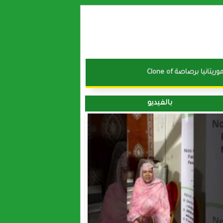
نا موريتانيا برصاصة
بالفيديو