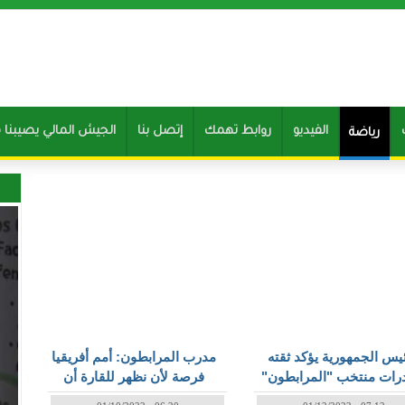
الفيديو
روابط تهمك
إتصل بنا
Clone of الجيش المالي يصيب
رياضة
الصفحات
يس الجمهورية يؤكد ثقته
مدرب المرابطون: أمم أفريقيا
رات منتخب "المرابطون"
فرصة لأن نظهر للقارة أن
(تغردة)
موريتانيا تنضج كرويًا