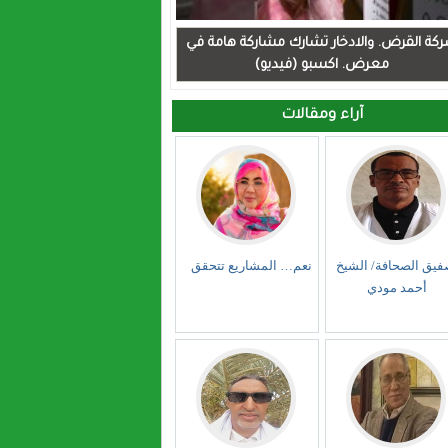
كة القرض. والادخار تشارك مشاركة هامة في
معرض. اكسبو (فيديو)
آراء ومقالات
فيق الصحافة/ الشيخ
نعم… المشاريع تتحقق
أحمد مودي