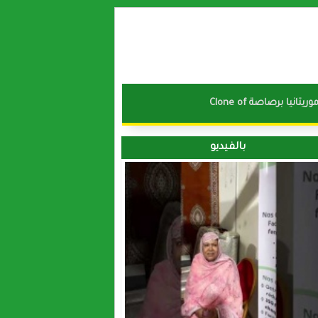
نا موريتانيا برصاصة
بالفيديو