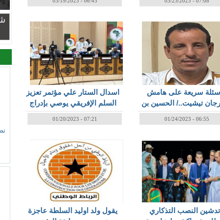
03/19/2023 - 06:43
03/23/2023 - 07:08
شر
سئلة سريعة على هامش
اسدال الستار علي مؤتمر تعزيز
جان تيشيت../ الحسين بن
السلم الإفريقي يوصي بإدراج
محنض
قيم السلم في المناهج
01/20/2023 - 07:21
01/24/2023 - 06:55
التعليمية والتسامح والاخاء
تص
تدشين النصب التذكاري
يقول ولد اوليد السلطة عاجزة