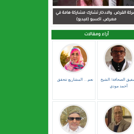
كة القرض. والادخار تشارك مشاركة هامة في
معرض. اكسبو (فيديو)
آراء ومقالات
فيق الصحافة/ الشيخ
نعم… المشاريع تتحقق
أحمد مودي