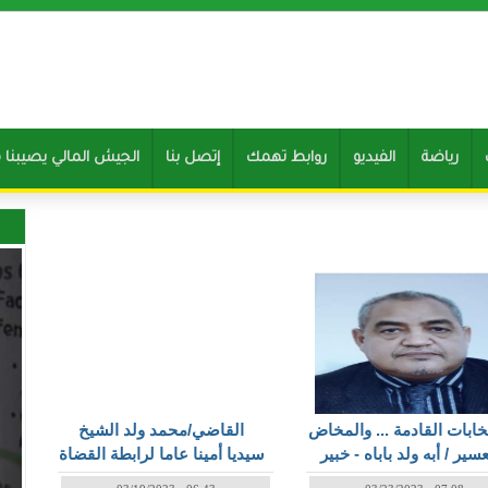
رياضة
الفيديو
روابط تهمك
إتصل بنا
Clone of الجيش المالي يصيب
الصفحات
تخابات القادمة ... والمخاض
القاضي/محمد ولد الشيخ
عسير / أبه ولد باباه - خبير
سيديا أمينا عاما لرابطة القضاة
اقتصادي
الموريتانيين/سيرة ذاتية