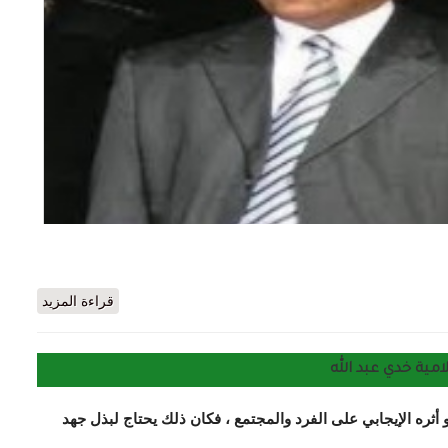
 أجل هبة مناهضة للعدوان على المسلمين/السيد القيلاني
قراءة المزيد
امية خدي عبد الله
و أثره الإيجابي على الفرد والمجتمع ، فكان ذلك يحتاج لبذل جهد