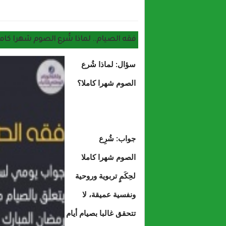
حول محمد فال ولد سيدي ميله يكتب : إن هاتفي ركيك سيادة الوزير الأول !
فقه الصيام.. لماذا شُرع الصوم شهرا كامل
سؤال: لماذا شُرع
الصوم شهرا كاملا؟
جواب: شُرِع
الصوم شهرا كاملا
لحِكَمٍ تربوية وروحية
ونفسية عميقة، لا
تتحقق غالبا بصيام أيام