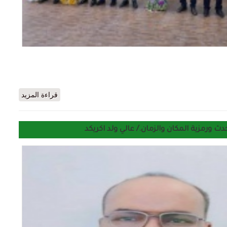
حول بنت. مكناس. توشح. عددا من مسؤولي. قطاعها
قراءة المزيد
دث ورمزية المكان والزمان./ عالي ولد اكريكد