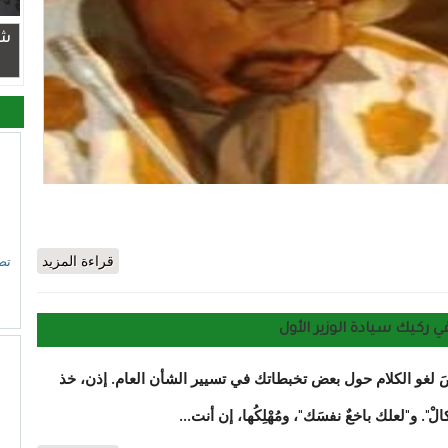
شر
من العبئ المالي الى العقد الاجتماعي/ الولي سيدي هيبه
قراءة المزيد
تص
 بعضَ لغو الكلام حول بعض تخبطاتك في تسيير الشأن العام. إذن، خذ
. و"لعلك باخعٌ نفسَك"، ومُهْلِكُها، إن أنت...