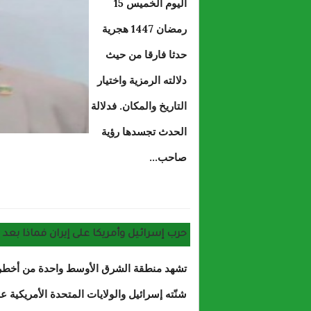
اليوم الخميس 15
رمضان 1447 هجرية
حدثا فارقا من حيث
دلالته الرمزية واختيار
التاريخ والمكان. فدلالة
الحدث تجسدها رؤية
صاحب...
حول إفطار الرئيس مع الأسرة التربوي
حرب إسرائيل وأمريكا على إيران فماذا بعد ؟
تشهد منطقة الشرق الأوسط واحدة من أخطر م