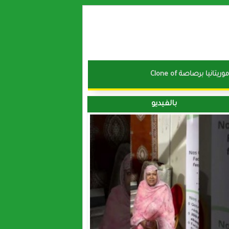
نا موريتانيا برصاصة
بالفيديو