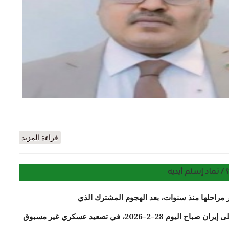
ة: دلالة الحدث ورمزية المكان والزمان./ عالي ولد اكريكد
قراءة المزيد
 / تماد إسلم أيديه
راحلها منذ سنوات، بعد الهجوم المشترك الذي
شنّته إسرائيل والولايات المتحدة الأمريكية على إيران صباح اليوم 28-2-2026، في تصعيد عسكري غير مسبوق