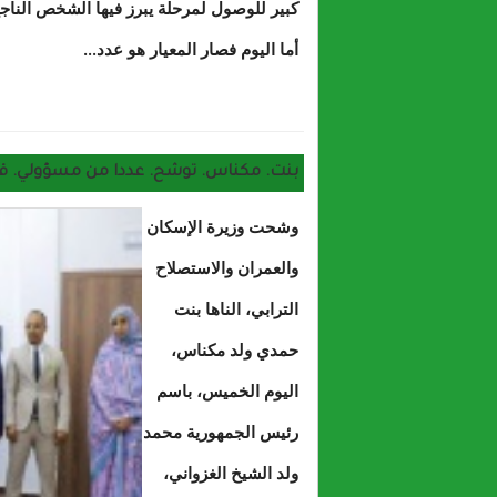
كبير للوصول لمرحلة يبرز فيها الشخص الناجح
أما اليوم فصار المعيار هو عدد...
حول صن
بنت. مكناس. توشح. عددا من مسؤولي. ق
وشحت وزيرة الإسكان
والعمران والاستصلاح
الترابي، الناها بنت
حمدي ولد مكناس،
اليوم الخميس، باسم
رئيس الجمهورية محمد
ولد الشيخ الغزواني،