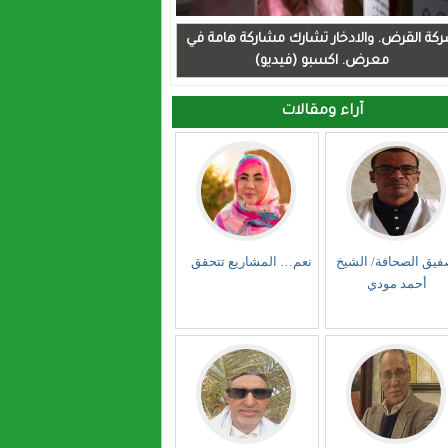
كة القرض. والادخار تشارك مشاركة هامة في
معرض. اكسبو (فيديو)
آراء ومقالات
فيق الصحافة/ الشيخ
نعم… المشاريع تتحقق
أحمد مودي