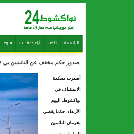
الرئيسية
الأخبار
آراء ومقالات
منوعات
صدور حكم مخفف عن النائبتيين بي 2 نافعين ومنهم من حقوقهم المدنية
أصدرت محكمة
الاستئناف في
نواكشوط، اليوم
الأربعاء، حكما يقضي
بحرمان النائبتين
البرلمانيتين مريم