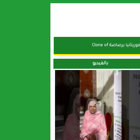
نا موريتانيا برصاصة
بالفيديو