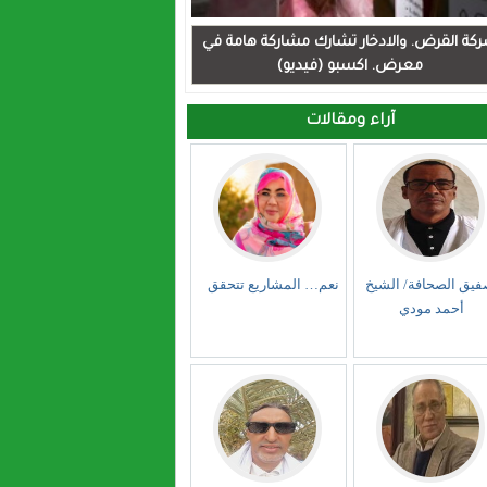
كة القرض. والادخار تشارك مشاركة هامة في
معرض. اكسبو (فيديو)
آراء ومقالات
فيق الصحافة/ الشيخ
نعم… المشاريع تتحقق
أحمد مودي