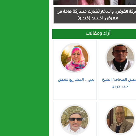
كة القرض. والادخار تشارك مشاركة هامة في
معرض. اكسبو (فيديو)
آراء ومقالات
فيق الصحافة/ الشيخ
نعم… المشاريع تتحقق
أحمد مودي