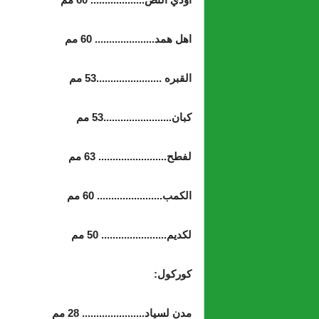
اهل همد..................... 60 مم
القبره .......................53 مم
كبان........................53 مم
لفطح........................ 63 مم
الكمب....................... 60 مم
لكديم....................... 50 مم
كوركول:
مدن لسياد...................... 28 مم