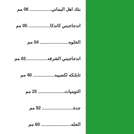
بتك اهل اليماني.................. 06 مم
اندجاجبني كاندكا.................. 05 مم
الخلوه........................ 04 مم
اندجاجبني الشرفه..................02 مم
تابلنكه لكصيبه.................. 40 مم
التوميات...................... 25 مم
جدة.......................... 92 مم
الحله......................... 60 مم