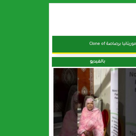
نا موريتانيا برصاصة
بالفيديو