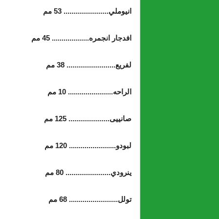
انيوملي....................... 53 مم
افدجار انجمره................... 45 مم
لفريع......................... 38 مم
الراحه....................... 10 مم
صانييى..................... 125 مم
لبودو........................ 120 مم
ينرودي....................... 80 مم
تولل......................... 68 مم