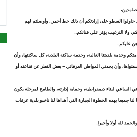
لصامدين،
ا
من حاولوا السطو على إرادتكم أن ذلك خط أحمر.. وأوصلتم لهم
كم، ولا الترغيب يؤثر على قناتكم..
هن عليكم..
كم وخدمة بلديتنا الغالية، وخدمة ساكنة البلدية، كل ساكنتها، وأن
ستواها، وأن يجدني المواطن العرفاتي – بغض النظر عن قناعته أو
ني الساعي لبناء ديمقراطية، وحماية إدارته، والطامح لمرحلة يكون
ا لنا جميعا بهذه الخطوة الجبارة التي أهداها لنا ناخبو بلدية عرفات
لحمد لله أولا وأخيرا.