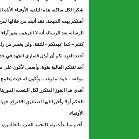
شكرا لكل ساكنة هذه البلدية الأوفياء الأباة ا
أهنئكم بهذه النتيجة، فقد أثبتم من خلالها ل
الرسالة بعد الرسالة أنه لا الترهيب يغير آراءا
كنتم – كما عهدتكم - للثقة، ولن يخسر من را
أجدد العهد لكم أن أبذل قصارى الجهد في خدمت
آخذ ثقتكم الغالية بقوة، وأسعى لأكون على م
موقفه - حيث ما رغب، وأكون له حيث يطمح.
أهدي هذا الفوز المتكرر لكل الشعب الموريتا
الحكم أولا وأخيرا فيها لصناديق الاقتراع. فهيئ
الأوفياء.
أختم بما بدأت به، فالحمد لله رب العالمين، وا