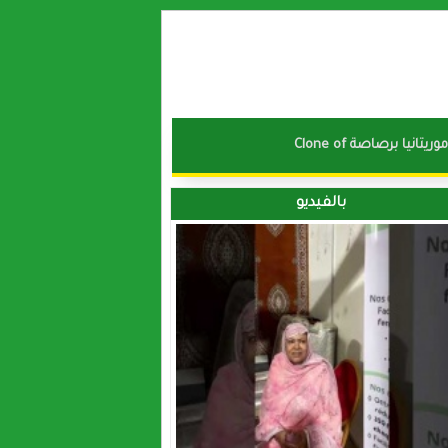
نا موريتانيا برصاصة
بالفيديو