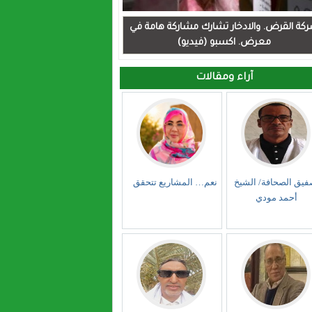
كة القرض. والادخار تشارك مشاركة هامة في
معرض. اكسبو (فيديو)
آراء ومقالات
فيق الصحافة/ الشيخ
نعم… المشاريع تتحقق
أحمد مودي