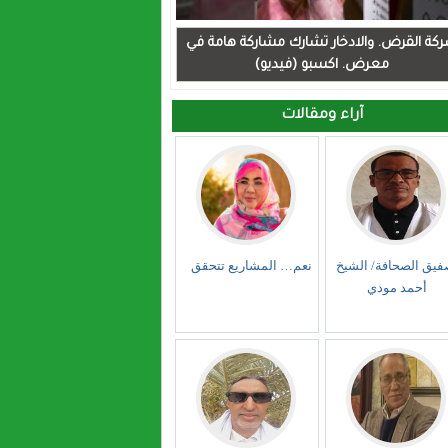
كة القرض. والادخار تشارك مشاركة هامة في
معرض. اكسبو (فيديو)
آراء ومقالات
فيق الصحافة/ الشيخ
نعم… المشاريع تتحقق
أحمد مودي