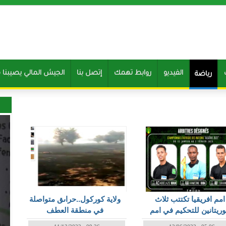
الفيديو
روابط تهمك
إتصل بنا
Clone of الجيش المالي يصيب
رياضة
الصفحات
امم افريقيا تكتتب ثلاث
ولاية كوركول..حراىق متواصلة
ريتانين للتحكيم في امم
في منطقة العطف
افريقيا المقبلة