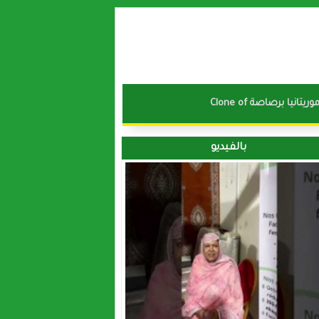
نا موريتانيا برصاصة
بالفيديو