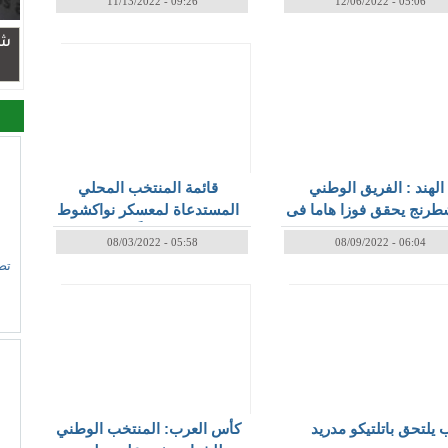
11/13/2022 - 09:26
12/06/2022 - 05:06
شر
الهند : الفريق الوطني
قائمة المنتخب المحلي
طرنج يحقق فوزا هاما فى
المستدعاة لمعسكر نواكشوط
جولة العاشرة على نظيره
غداً
08/03/2022 - 05:58
08/09/2022 - 06:04
الأريتيري
تص
يلتحق باتلتيكو مدريد
كأس العرب: المنتخب الوطني