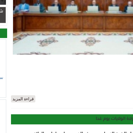
شر
تص
حول إليكم البيان الختامي لاجتماع مجلس. الوزراء
قراءة المزيد
ة الولايات يوم غدا