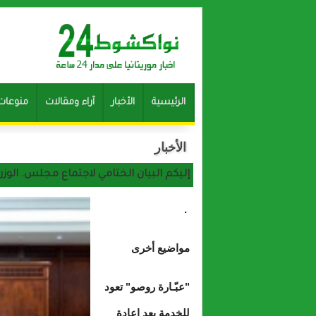
الرئيسية
الأخبار
آراء ومقالات
منوعات
الأخبار
إليكم البيان الختامي لاجتماع مجلس. الوزر
.
مواضيع أخرى
"عبّـارة روصو" تعود
للخدمة بعد إعادة