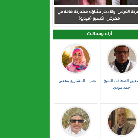
كة القرض. والادخار تشارك مشاركة هامة في
معرض. اكسبو (فيديو)
آراء ومقالات
فيق الصحافة/ الشيخ
نعم… المشاريع تتحقق
أحمد مودي