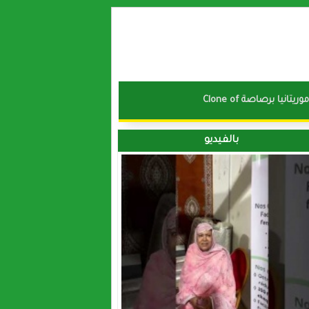
نا موريتانيا برصاصة
بالفيديو