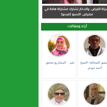
كة القرض. والادخار تشارك مشاركة هامة في
معرض. اكسبو (فيديو)
آراء ومقالات
فيق الصحافة/ الشيخ
نعم… المشاريع تتحقق
أحمد مودي