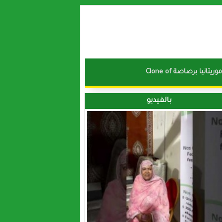
نا موريتانيا برصاصة
بالفيديو