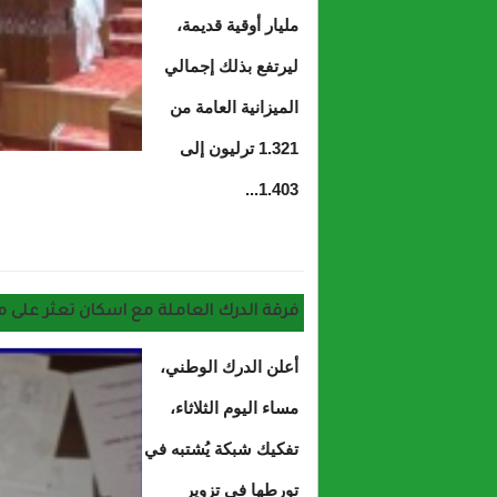
مليار أوقية قديمة،
ليرتفع بذلك إجمالي
الميزانية العامة من
1.321 ترليون إلى
1.403...
حول في اجتماعه البرلم
فرقة الدرك العاملة مع اسكان تعثر على م
أعلن الدرك الوطني،
مساء اليوم الثلاثاء،
تفكيك شبكة يُشتبه في
تورطها في تزوير